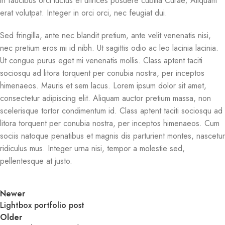
in faucibus orci luctus et ultrices posuere cubilia Curae; Aliquam
erat volutpat. Integer in orci orci, nec feugiat dui.
Sed fringilla, ante nec blandit pretium, ante velit venenatis nisi,
nec pretium eros mi id nibh. Ut sagittis odio ac leo lacinia lacinia.
Ut congue purus eget mi venenatis mollis. Class aptent taciti
sociosqu ad litora torquent per conubia nostra, per inceptos
himenaeos. Mauris et sem lacus. Lorem ipsum dolor sit amet,
consectetur adipiscing elit. Aliquam auctor pretium massa, non
scelerisque tortor condimentum id. Class aptent taciti sociosqu ad
litora torquent per conubia nostra, per inceptos himenaeos. Cum
sociis natoque penatibus et magnis dis parturient montes, nascetur
ridiculus mus. Integer urna nisi, tempor a molestie sed,
pellentesque at justo.
Newer
Lightbox portfolio post
Older