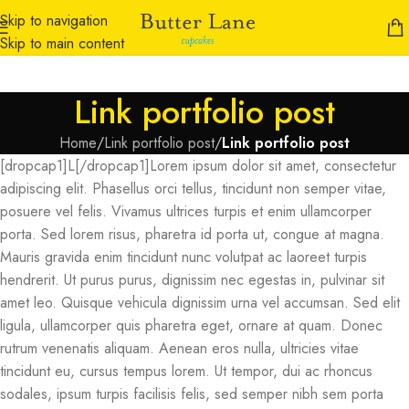
Skip to navigation
Skip to main content
Link portfolio post
Home
/
Link portfolio post
/
Link portfolio post
[dropcap1]L[/dropcap1]Lorem ipsum dolor sit amet, consectetur
adipiscing elit. Phasellus orci tellus, tincidunt non semper vitae,
posuere vel felis. Vivamus ultrices turpis et enim ullamcorper
porta. Sed lorem risus, pharetra id porta ut, congue at magna.
Mauris gravida enim tincidunt nunc volutpat ac laoreet turpis
hendrerit. Ut purus purus, dignissim nec egestas in, pulvinar sit
amet leo. Quisque vehicula dignissim urna vel accumsan. Sed elit
ligula, ullamcorper quis pharetra eget, ornare at quam. Donec
rutrum venenatis aliquam. Aenean eros nulla, ultricies vitae
tincidunt eu, cursus tempus lorem. Ut tempor, dui ac rhoncus
sodales, ipsum turpis facilisis felis, sed semper nibh sem porta