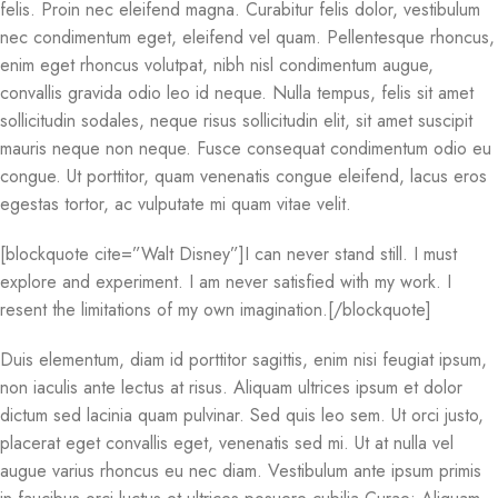
felis. Proin nec eleifend magna. Curabitur felis dolor, vestibulum
nec condimentum eget, eleifend vel quam. Pellentesque rhoncus,
enim eget rhoncus volutpat, nibh nisl condimentum augue,
convallis gravida odio leo id neque. Nulla tempus, felis sit amet
sollicitudin sodales, neque risus sollicitudin elit, sit amet suscipit
mauris neque non neque. Fusce consequat condimentum odio eu
congue. Ut porttitor, quam venenatis congue eleifend, lacus eros
egestas tortor, ac vulputate mi quam vitae velit.
[blockquote cite=”Walt Disney”]I can never stand still. I must
explore and experiment. I am never satisfied with my work. I
resent the limitations of my own imagination.[/blockquote]
Duis elementum, diam id porttitor sagittis, enim nisi feugiat ipsum,
non iaculis ante lectus at risus. Aliquam ultrices ipsum et dolor
dictum sed lacinia quam pulvinar. Sed quis leo sem. Ut orci justo,
placerat eget convallis eget, venenatis sed mi. Ut at nulla vel
augue varius rhoncus eu nec diam. Vestibulum ante ipsum primis